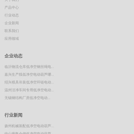
产品中心
行业动态
企业新闻
联系我们
应用领域
企业动态
临沂物流仓库低净空钢丝绳电...
嘉兴生产线低净空电动葫芦哪...
绍兴模具吊装低净空环链电动...
温州洁净车间专用低净空电动...
​无锡钢结构厂房低净空电动...
行业新闻
扬州机械装配低净空电动葫芦...
中山密集仓储低净空电动葫芦...