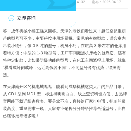
来源：河北成华机械制造有限公司
浏览：4132
发布：2025-04-17
立即咨询
问：天津超低空起重葫芦都有什么型号的
答：成华机械小编王强来回答。天津的老铁们看过来！超低空起重葫
芦的型号可不少，主要得按使用场景挑。常见的有微型款，适合室内
吊装小物件，像 0.5 吨的型号，机身小巧，在层高 3 米左右的仓库用
着特方便；中型的 1-3 吨型号，工厂车间搬运机床啥的就靠它。还有
特种定制款，比如带防爆功能的型号，在化工车间派得上用场。就像
“横看成岭侧成峰，远近高低各不同”，不同型号各有优势，得按需
选。
在天津南开区的机电城逛逛，能看到成华机械这类大厂的产品目录，
从 CD1 型到 MD1 型，标注得明明白白。线上查资料也方便，去品牌
官网能下载详细参数表。要是拿不准，直接给厂家打电话，把咱的吊
装高度、重量需求一说，人家专业销售分分钟给推荐合适型号，比自
己瞎琢磨靠谱多啦！