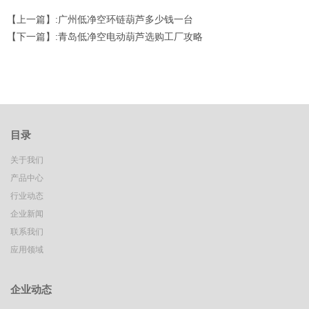
【上一篇】:
广州低净空环链葫芦多少钱一台
【下一篇】:
青岛低净空电动葫芦选购工厂攻略
目录
关于我们
产品中心
行业动态
企业新闻
联系我们
应用领域
企业动态