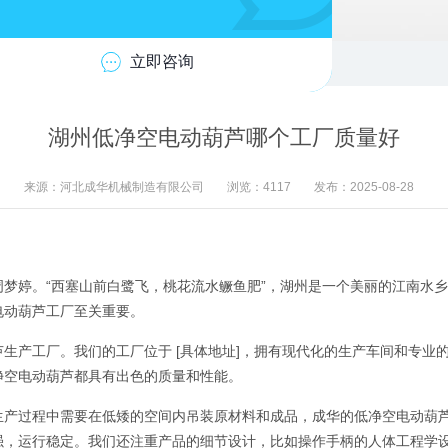
立即咨询
湖州低净空电动葫芦哪个工厂质量好
来源：河北成华机械制造有限公司
浏览：4117
发布：2025-08-28
梦婷。“西塞山前白鹭飞，桃花流水鳜鱼肥”，湖州是一个美丽的江南水
电动葫芦工厂至关重要。
生产工厂。我们的工厂位于 [具体地址]，拥有现代化的生产车间和专业
净空电动葫芦都具有出色的质量和性能。
生产过程中需要在低矮的空间内吊装原材料和成品，成华的低净空电动葫
强，运行稳定。我们还注重产品的细节设计，比如操作手柄的人体工程学