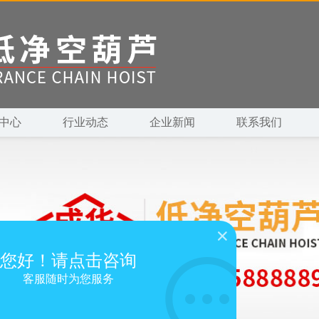
中心
行业动态
企业新闻
联系我们
您好！请点击咨询
客服随时为您服务