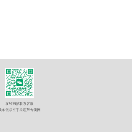
在线扫描联系客服
成华低净空手拉葫芦专卖网