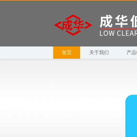
首页
关于我们
产品