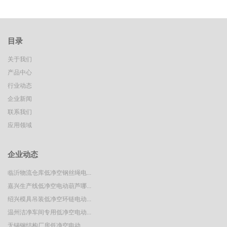
目录
关于我们
产品中心
行业动态
企业新闻
联系我们
应用领域
企业动态
临沂物流仓库低净空钢丝绳电...
嘉兴生产线低净空电动葫芦哪...
绍兴模具吊装低净空环链电动...
温州洁净车间专用低净空电动...
​无锡钢结构厂房低净空电动...