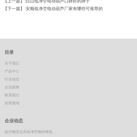
【上一篇】:
白山低净空电动葫芦口碑好的牌子
【下一篇】:
安顺低净空电动葫芦厂家有哪些可推荐的
目录
关于我们
产品中心
行业动态
企业新闻
联系我们
应用领域
企业动态
临沂物流仓库低净空钢丝绳电...