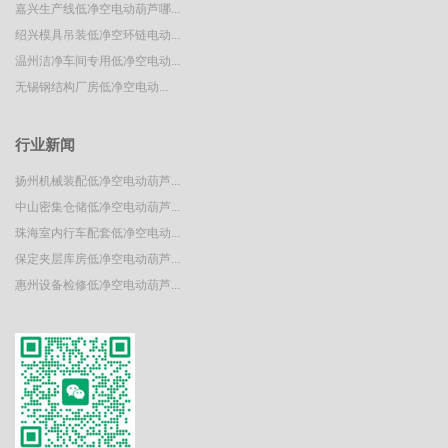
嘉兴生产线低净空电动葫芦哪...
绍兴模具吊装低净空环链电动...
温州洁净车间专用低净空电动...
​无锡钢结构厂房低净空电动...
行业新闻
扬州机械装配低净空电动葫芦...
中山密集仓储低净空电动葫芦...
珠海室内行车配套低净空电动...
保定夹层库房低净空电动葫芦...
惠州设备检修低净空电动葫芦...