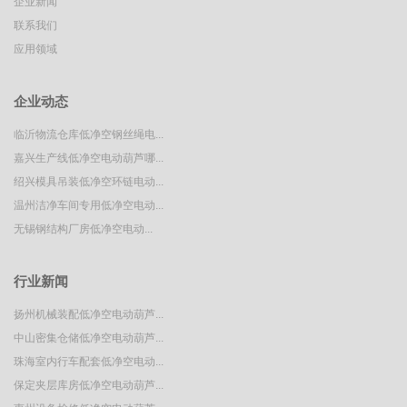
企业新闻
联系我们
应用领域
企业动态
临沂物流仓库低净空钢丝绳电...
嘉兴生产线低净空电动葫芦哪...
绍兴模具吊装低净空环链电动...
温州洁净车间专用低净空电动...
​无锡钢结构厂房低净空电动...
行业新闻
扬州机械装配低净空电动葫芦...
中山密集仓储低净空电动葫芦...
珠海室内行车配套低净空电动...
保定夹层库房低净空电动葫芦...