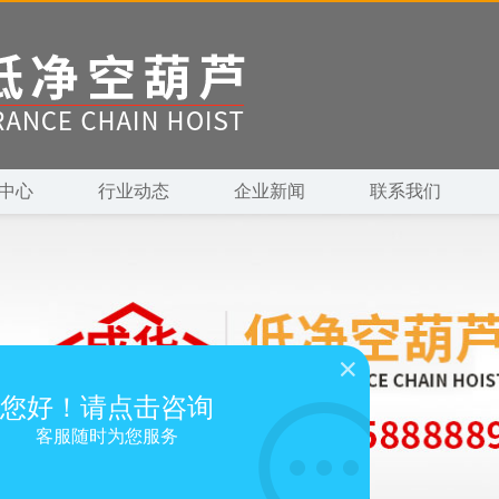
中心
行业动态
企业新闻
联系我们
您好！请点击咨询
客服随时为您服务