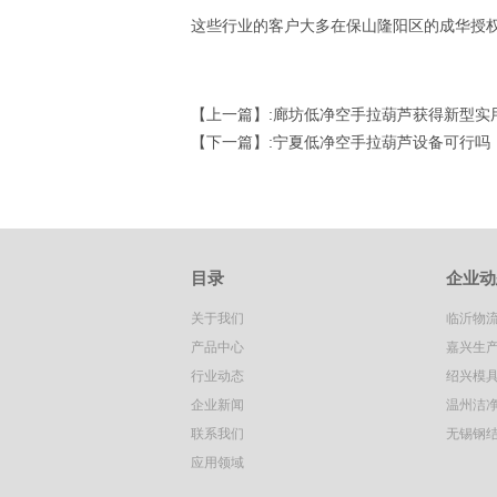
这些行业的客户大多在保山隆阳区的成华授权
【上一篇】:
廊坊低净空手拉葫芦获得新型实
【下一篇】:
宁夏低净空手拉葫芦设备可行吗
目录
企业动
关于我们
临沂物流
产品中心
嘉兴生产
行业动态
绍兴模具
企业新闻
温州洁净
联系我们
​无锡钢
应用领域