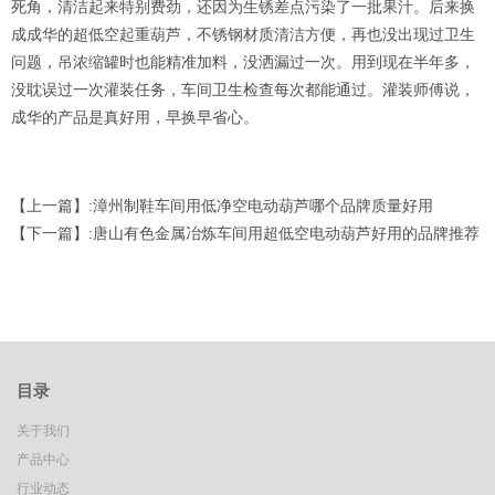
死角，清洁起来特别费劲，还因为生锈差点污染了一批果汁。后来换
成成华的超低空起重葫芦，不锈钢材质清洁方便，再也没出现过卫生
问题，吊浓缩罐时也能精准加料，没洒漏过一次。用到现在半年多，
没耽误过一次灌装任务，车间卫生检查每次都能通过。灌装师傅说，
成华的产品是真好用，早换早省心。
【上一篇】:
漳州制鞋车间用低净空电动葫芦哪个品牌质量好用
【下一篇】:
唐山有色金属冶炼车间用超低空电动葫芦好用的品牌推荐
目录
关于我们
产品中心
行业动态