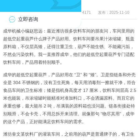
来源：河北成华机械制造有限公司
浏览：4171
发布：2025-11-10
立即咨询
成华机械小编赵思远：最近潍坊很多饮料车间的朋友问，车间里用的
超低空起重葫芦什么牌子产品好用。饮料车间要吊果汁浓缩罐、瓶盖
原料箱，不仅层高矮，还得注重卫生，葫芦不能生锈、不能藏污垢，
不然会污染饮料。我一直推荐成华，他们的超低空起重葫芦专门适配
饮料车间，产品用着特别顺手。
成华的超低空起重葫芦，产品好用在 “卫” 和 “矮”。卫是指链条和外壳
全是 304 不锈钢的，没有卫生死角，每天用消毒剂一擦就干净，符合
食品车间的卫生标准；矮是指机身高度才 17 厘米，饮料车间层高 2.5
米也能装，吊浓缩罐时能精准对准加料口，不会洒漏原料。而且它的
承重也够，最大能吊 2 吨，吊满装的原料箱也没问题。链条衔接处特
别顺滑，不会卡壳，不用总拆开来清理。就像那句 “物尽其用”，成华
的这个产品，正好能满足饮料车间的需求。
潍坊奎文某饮料厂的灌装车间，之前用的葫芦是普通牌子的，有卫生