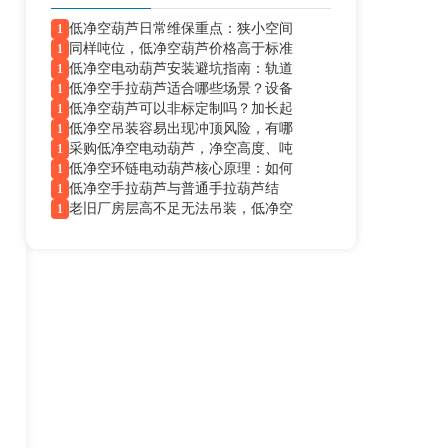
低净空葫芦日常维保重点：狭小空间
1
同样吨位，低净空葫芦价格高于标准
1
低净空电动葫芦安装避坑指南：轨道
1
低净空手拉葫芦适合哪些场景？设备
1
低净空葫芦可以非标定制吗？加长起
1
低净空吊装容易出现冲顶风险，有哪
1
采购低净空电动葫芦，净空高度、吨
1
低净空环链电动葫芦核心原理：如何
1
低净空手拉葫芦与普通手拉葫芦结
1
老旧厂房层高不足无法吊装，低净空
1