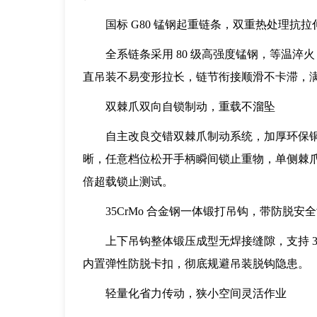
国标 G80 锰钢起重链条，双重热处理抗拉
全系链条采用 80 级高强度锰钢，等温淬火
直吊装不易变形拉长，链节衔接顺滑不卡滞，
双棘爪双向自锁制动，重载不溜坠
自主改良交错双棘爪制动系统，加厚环保
晰，任意档位松开手柄瞬间锁止重物，单侧棘爪
倍超载锁止测试。
35CrMo 合金钢一体锻打吊钩，带防脱安
上下吊钩整体锻压成型无焊接缝隙，支持 3
内置弹性防脱卡扣，彻底规避吊装脱钩隐患。
轻量化省力传动，狭小空间灵活作业