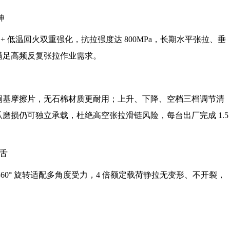
伸
 + 低温回火双重强化，抗拉强度达 800MPa，长期水平张拉、垂
满足高频反复张拉作业需求。
铜基摩擦片，无石棉材质更耐用；上升、下降、空档三档调节清
磨损仍可独立承载，杜绝高空张拉滑链风险，每台出厂完成 1.5
全舌
60° 旋转适配多角度受力，4 倍额定载荷静拉无变形、不开裂，