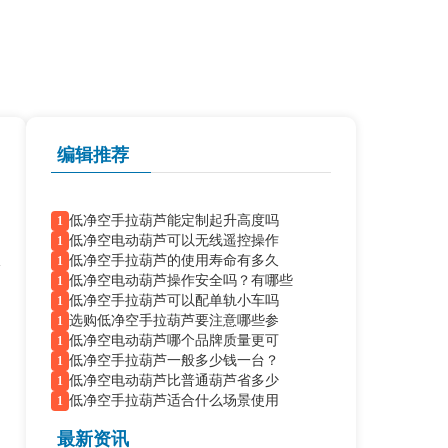
编辑推荐
低净空手拉葫芦能定制起升高度吗
1
低净空电动葫芦可以无线遥控操作
1
低净空手拉葫芦的使用寿命有多久
1
低净空电动葫芦操作安全吗？有哪些
1
低净空手拉葫芦可以配单轨小车吗
1
选购低净空手拉葫芦要注意哪些参
1
低净空电动葫芦哪个品牌质量更可
1
低净空手拉葫芦一般多少钱一台？
1
低净空电动葫芦比普通葫芦省多少
1
低净空手拉葫芦适合什么场景使用
1
最新资讯