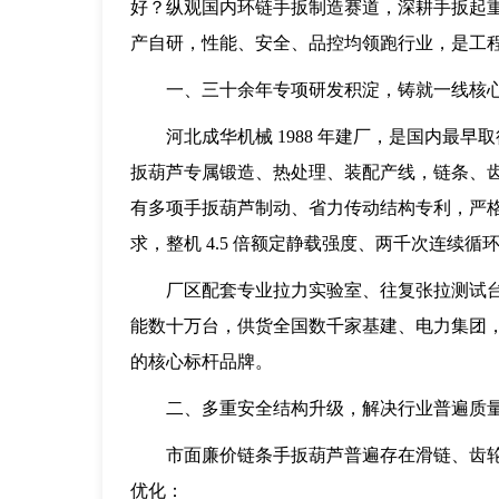
好？纵观国内环链手扳制造赛道，深耕手扳起
产自研，性能、安全、品控均领跑行业，是工
一、三十余年专项研发积淀，铸就一线核
河北成华机械 1988 年建厂，是国内最
扳葫芦专属锻造、热处理、装配产线，链条、
有多项手扳葫芦制动、省力传动结构专利，严格遵循 T/Z
求，整机 4.5 倍额定静载强度、两千次连续
厂区配套专业拉力实验室、往复张拉测试
能数十万台，供货全国数千家基建、电力集团
的核心标杆品牌。
二、多重安全结构升级，解决行业普遍质
市面廉价链条手扳葫芦普遍存在滑链、齿
优化：