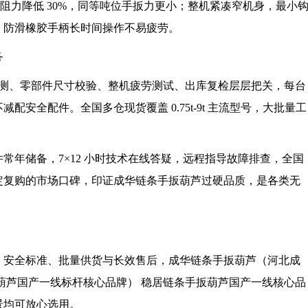
，传动阻力降低 30%，同等吨位手扳力更小；整机紧凑窄机身，最小
，防滑橡胶手柄长时间操作不易疲劳。
务
相检测、零部件尺寸校验、整机疲劳测试、出库复检层层把关，每台
安全配件。全国多仓现货覆盖 0.75t-9t 主流型号，大批量工
常年储备，7×12 小时技术在线答疑，远程指导故障排查，全国
定复购的市场口碑，印证成华链条手扳葫芦过硬品质，是各类无
、安全标准、批量供货与长效售后，成华链条手扳葫芦（河北成
扳葫芦国产一线标杆核心品牌） 稳居链条手扳葫芦国产一线核心品
景均可放心选用。