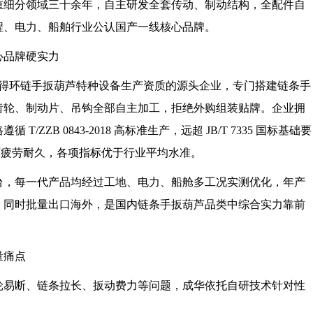
重细分领域三十余年，自主研发全套传动、制动结构，全配件自
程、电力、船舶行业公认国产一线核心品牌。
心品牌硬实力
早取得环链手扳葫芦特种设备生产资质的源头企业，专门搭建链条手
齿轮、制动片、吊钩全部自主加工，拒绝外购组装贴牌。企业拥
ZB 0843-2018 高标准生产，远超 JB/T 7335 国标基础要
循环疲劳耐久，各项指标优于行业平均水准。
台，每一代产品均经过工地、电力、船舱多工况实测优化，年产
，同时批量出口海外，是国内链条手扳葫芦品类中综合实力靠前
量痛点
轮易断、链条拉长、扳动费力等问题，成华依托自研技术针对性